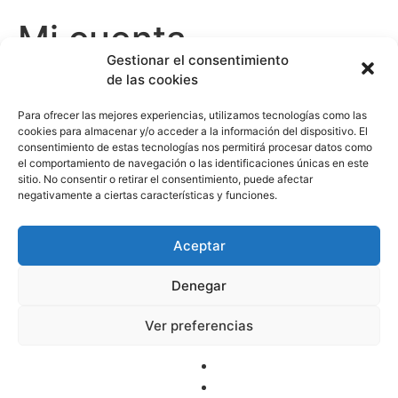
Mi cuenta
Gestionar el consentimiento
de las cookies
Acceder
Para ofrecer las mejores experiencias, utilizamos tecnologías como las
cookies para almacenar y/o acceder a la información del dispositivo. El
consentimiento de estas tecnologías nos permitirá procesar datos como
el comportamiento de navegación o las identificaciones únicas en este
Nombre de usuario o correo electrónico
*
sitio. No consentir o retirar el consentimiento, puede afectar
negativamente a ciertas características y funciones.
Aceptar
Contraseña
*
Denegar
Recuérdame
Ver preferencias
Acceso
¿Olvidaste la contraseña?